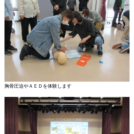
胸骨圧迫やＡＥＤを体験します